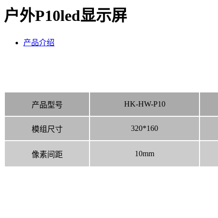
户外P10led显示屏
产品介绍
HK-HW-P10
产品型号
320*160
模组尺寸
10mm
像素间距