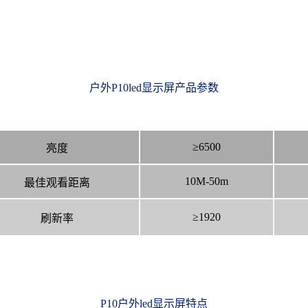
户外P10led显示屏产品参数
≥6500
亮度
10M-50m
最佳观看距离
≥1920
刷新率
P10
户外led显示屏特点