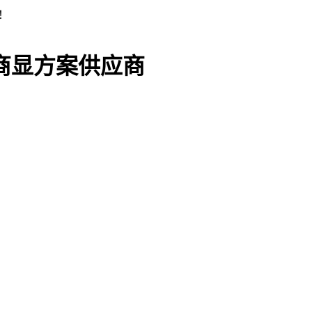
！
D商显方案供应商