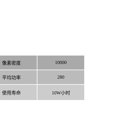
10000
像素密度
280
平均功率
使用寿命
10W小时