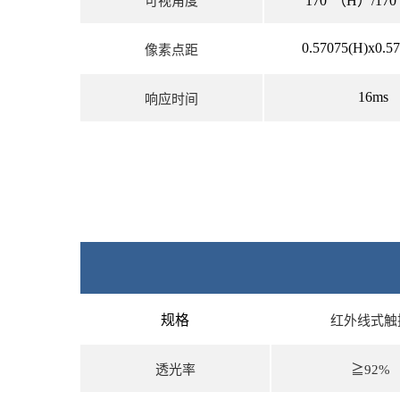
170°（H）/17
可视角度
0.57075(H)x0.5
像素点距
16ms
响应时间
规格
红外线式触
透光率
≧92%